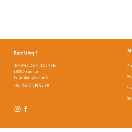
M
Bize Ulaş !
Hürriyet, Demirköy Yolu,
An
39300 Yenice
Pa
Pınarhisar/Kırklareli
+90 (534) 510 83 69
Ha
İl