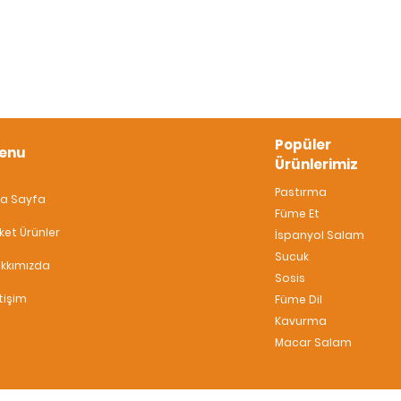
Popüler
enu
Ürünlerimiz
Pastırma
a Sayfa
Füme Et
ket Ürünler
İspanyol Salam
Sucuk
kkımızda
Sosis
etişim
Füme Dil
Kavurma
Macar Salam