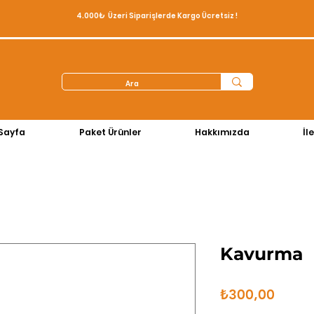
4.000₺ Üzeri Siparişlerde Kargo Ücretsiz !
Sayfa
Paket Ürünler
Hakkımızda
İl
Kavurma
Fiyat
₺300,00